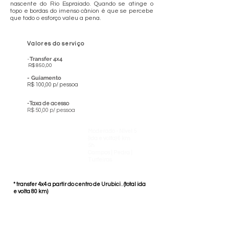
nascente do Rio Espraiado. Quando se atinge o
topo e bordas do imenso cânion é que se percebe
que todo o esforço valeu a pena.
Valores do serviço
-
Transfer 4x4
R$ 850,00
- Gui
amento
R$ 100,00 p/ pessoa
-Taxa de acesso
R$ 50,00 p/ pessoa
Classificação do percurso
Moderado - Nível 5
Distância total do percurso
(ida e volta) 6 km
Tempo médio da
5h
caminhada
Campos | Pedra |
Características do terreno
Turfeiras
* transfer 4x4 a partir do centro de Urubici . (total ida
e volta 80 km)