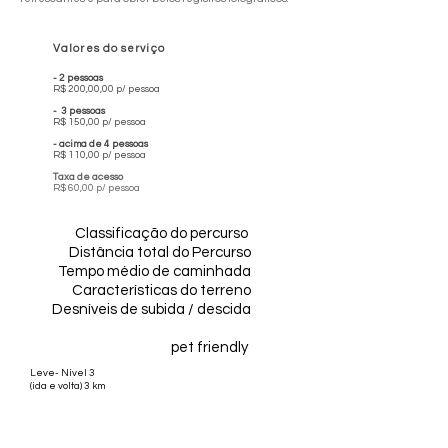
Valores do serviço
- 2 pessoas
R$ 200,00,00 p/ pessoa
- 3 pessoas
R$ 150,00 p/ pessoa
- acima de 4 pessoas
R$ 110,00 p/ pessoa
Taxa de acesso
R$ 60,00 p/ pessoa
Classificação do percurso
Distância total do Percurso
Tempo médio de caminhada
Características do terreno
Desníveis de subida / descida
pet friendly
Leve- Nível 3
(ida e volta) 3 km
4h
Mata | Pedra | Água | Penhascos
40m