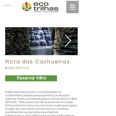
Rota das Cachoeiras
Bom Retiro
Reservar trilha
A Rota das Cachoeiras é uma atividade na
modalidade passeio para aqueles que desejam
explorar lindas cachoeiras pouco conhecidas em Bom
Retiro/SC. Todo o percurso até os locais de inicio das
trilhas é feito de carro e se caminha muito pouco para
chegar às mais belas cachoeiras com cenários
paradisíacos. Locais ideais para banhos
refrescantes e para obter belos registros fotográficos.