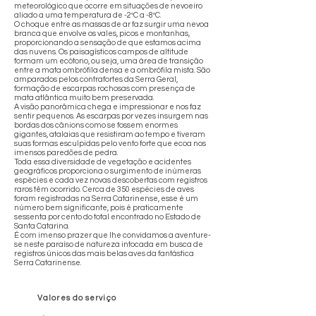
meteorológico que ocorre em situações de nevoeiro
aliado a uma temperatura de -2ºC a -8ºC.
O choque entre as massas de ar faz surgir uma nevoa
branca que envolve os vales, picos e montanhas,
proporcionando a sensação de que estamos acima
das nuvens. Os paisagísticos campos de altitude
formam um ecótono, ou seja, uma área de transição
entre a mata ombrófila densa e a ombrófila mista. São
amparados pelos contrafortes da Serra Geral,
formação de escarpas rochosas com presença de
mata atlântica muito bem preservada.
A visão panorâmica chega e impressionar e nos faz
sentir pequenos. As escarpas por vezes insurgem nas
bordas dos cânions como se fossem enormes
gigantes, atalaias que resistiram ao tempo e tiveram
suas formas esculpidas pelo vento forte que ecoa nos
imensos paredões de pedra.
Toda essa diversidade de vegetação e acidentes
geográficos proporciona o surgimento de inúmeras
espécies e cada vez novas descobertas com registros
raros têm ocorrido. Cerca de 350 espécies de aves
foram registradas na Serra Catarinense, esse é um
número bem significante, pois é praticamente
sessenta por cento do total encontrado no Estado de
Santa Catarina.
É com imenso prazer que lhe convidamos a aventure-
se neste paraíso de natureza intocada em busca de
registros únicos das mais belas aves da fantástica
Serra Catarinense.
Valores do serviço