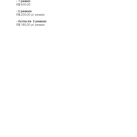
- 1 pessoa
R$ 400,00
- 2 pessoas
R$ 200,00 p/ pessoa
- Acima de 3 pessoas
R$ 180,00 p/ pessoa
Locais de observação de
aves
Bom Retiro
Lages
Bom Jardim da Serra
Urubici
Urupema
São Joaquim