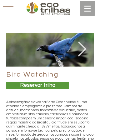
Bird Watching
Reservar trilha
A observação de aves na Serra Catarinense é uma
atividade empolgante e prazerosa. Campos de
altitude, montanhas, florestas de araucária, matas
ombrófilas mistas, cânions, cachoeiras e banhados
turfosos compõem um cenário ímpar localizado na
região mais fria do Brasil cuja altitude em seu ponto
culminante chega a 1827 metros. Todos os anos a
paisagem torna-se branca, pela precipitação de
neve, formação de geada nos campos e ocorrência do
sincelo nos arbustos, encostas e cachoeiras, fenômeno