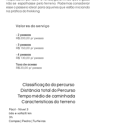
não se espalhasse pelo terreno. Podemos considerar
esse o passeio ideal para aqueles que estão iniciando
na prática do trekking.
Valores do serviço
- 2 pessoas
R$ 200,00 p/ pessoa
- 3 pessoas
R$ 150,00 p/ pessoa
- 4 pessoas
R$ 130,00 p/ pessoa
Taxa de acesso
R$ 20,00 p/ pessoa
Classificação do percurso
Distância total do Percurso
Tempo médio de caminhada
Características do terreno
Fácil - Nível 3
(ida e volta) 6 km
3h
Campos | Pedra | Turfeiras